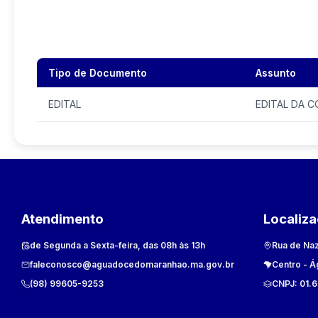
Tipo de Documento
Assunto
EDITAL
EDITAL DA 
Atendimento
Localiz
de Segunda a Sexta-feira, das 08h às 13h
Rua de Naz
faleconosco@aguadocedomaranhao.ma.gov.br
Centro
-
Á
(98) 99605-9253
CNPJ:
01.