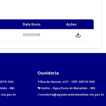
Data Envio
Ações
31/03/2026
Ouvidoria
5578-000
Rua de Nazaré, s/nº
- CEP:
65578-000
anhão
-
MA
Centro
-
Água Doce do Maranhão
-
MA
.ma.gov.br
ouvidoria@aguadocedomaranhao.ma.gov.br