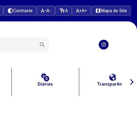
Contraste
A-
A
A+
Mapa do Site
Diárias
Transparência