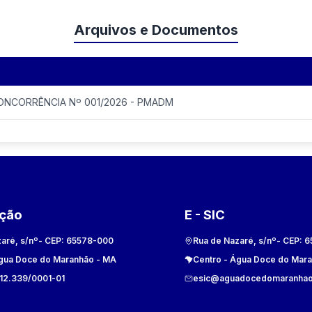
Arquivos e Documentos
CONCORRÊNCIA Nº 001/2026 - PMADM
ação
E - SIC
aré, s/nº
- CEP:
65578-000
Rua de Nazaré, s/nº
- CEP:
6
gua Doce do Maranhão
-
MA
Centro
-
Água Doce do Mar
612.339/0001-01
esic@aguadocedomaranhao