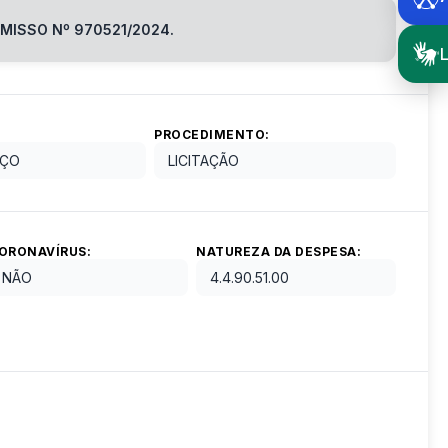
MISSO Nº 970521/2024.
L
PROCEDIMENTO:
EÇO
LICITAÇÃO
ORONAVÍRUS:
NATUREZA DA DESPESA:
NÃO
4.4.90.51.00