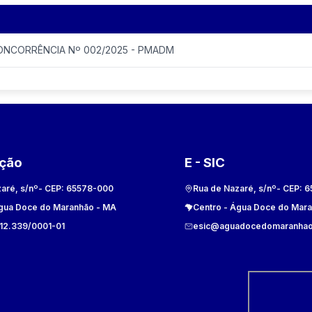
ONCORRÊNCIA Nº 002/2025 - PMADM
ação
E - SIC
aré, s/nº
- CEP:
65578-000
Rua de Nazaré, s/nº
- CEP:
6
gua Doce do Maranhão
-
MA
Centro
-
Água Doce do Mar
612.339/0001-01
esic@aguadocedomaranhao