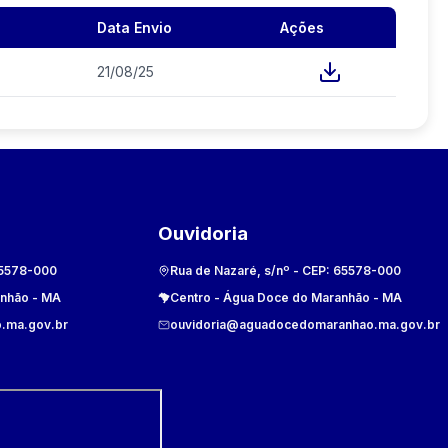
Data Envio
Ações
21/08/25
Ouvidoria
5578-000
Rua de Nazaré, s/nº
- CEP:
65578-000
anhão
-
MA
Centro
-
Água Doce do Maranhão
-
MA
.ma.gov.br
ouvidoria@aguadocedomaranhao.ma.gov.br