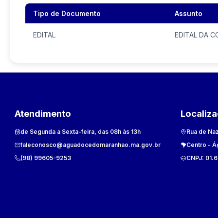
Tipo de Documento
Assunto
EDITAL
EDITAL DA C
Atendimento
Localiz
de Segunda a Sexta-feira, das 08h às 13h
Rua de Naz
faleconosco@aguadocedomaranhao.ma.gov.br
Centro
-
Á
(98) 99605-9253
CNPJ:
01.