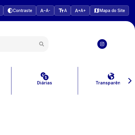
Contraste
A-
A
A+
Mapa do Site
Diárias
Transparência