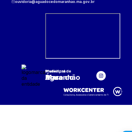
ouvidoria@aguadocedomaranhao.ma.gov.br
Prefeitura Municipal
de
Água Doce do Maranhão