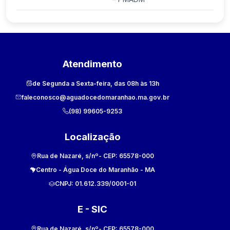
Atendimento
de Segunda a Sexta-feira, das 08h às 13h
faleconosco@aguadocedomaranhao.ma.gov.br
(98) 99605-9253
Localização
Rua de Nazaré, s/nº
- CEP:
65578-000
Centro
-
Água Doce do Maranhão
-
MA
CNPJ:
01.612.339/0001-01
E - SIC
Rua de Nazaré, s/nº
- CEP:
65578-000