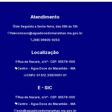
Atendimento
de Segunda a Sexta-feira, das 08h às 13h
faleconosco@aguadocedomaranhao.ma.gov.br
(98) 99605-9253
Localização
Rua de Nazaré, s/nº
- CEP:
65578-000
Centro
-
Água Doce do Maranhão
-
MA
CNPJ:
01.612.339/0001-01
E - SIC
Rua de Nazaré, s/nº
- CEP:
65578-000
Centro
-
Água Doce do Maranhão
-
MA
esic@aguadocedomaranhao.ma.gov.br