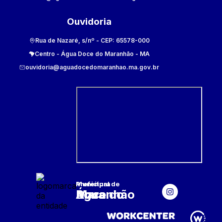
Ouvidoria
Rua de Nazaré, s/nº
- CEP:
65578-000
Centro
-
Água Doce do Maranhão
-
MA
ouvidoria@aguadocedomaranhao.ma.gov.br
Prefeitura Municipal
de
Água Doce do Maranhão