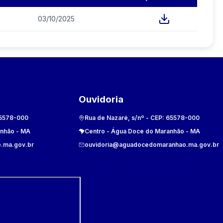
03/10/2025
Ouvidoria
5578-000
Rua de Nazaré, s/nº
- CEP:
65578-000
anhão
-
MA
Centro
-
Água Doce do Maranhão
-
MA
.ma.gov.br
ouvidoria@aguadocedomaranhao.ma.gov.br