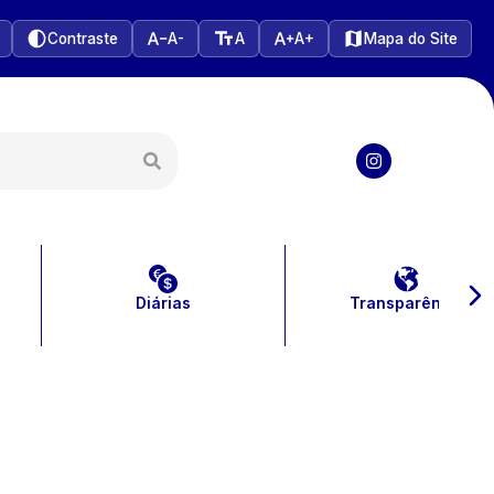
Contraste
A-
A
A+
Mapa do Site
Diárias
Transparência