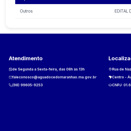
Outros
EDITAL
Atendimento
Localiz
de Segunda a Sexta-feira, das 08h às 13h
Rua de Naz
faleconosco@aguadocedomaranhao.ma.gov.br
Centro
-
Á
(98) 99605-9253
CNPJ:
01.