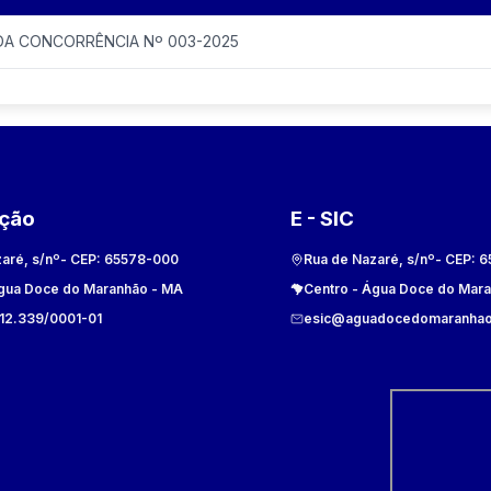
 DA CONCORRÊNCIA Nº 003-2025
ação
E - SIC
aré, s/nº
- CEP:
65578-000
Rua de Nazaré, s/nº
- CEP:
6
gua Doce do Maranhão
-
MA
Centro
-
Água Doce do Mar
612.339/0001-01
esic@aguadocedomaranhao